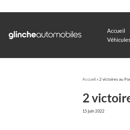
Aller
au
Accueil
contenu
Véhicules 
Accueil
»
2 victoires au P
2 victoi
15 juin 2022