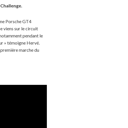
 Challenge.
c une Porsche GT4
e viens sur le circuit
s, notamment pendant le
eur » témoigne Hervé.
la première marche du