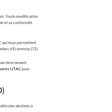
ent. Toute modification
ule et sa conformité
C
qui nous permettent
eliers d’Écommoy (72).
icule directement
ments UTAC
pour
O)
véhicules destinés à