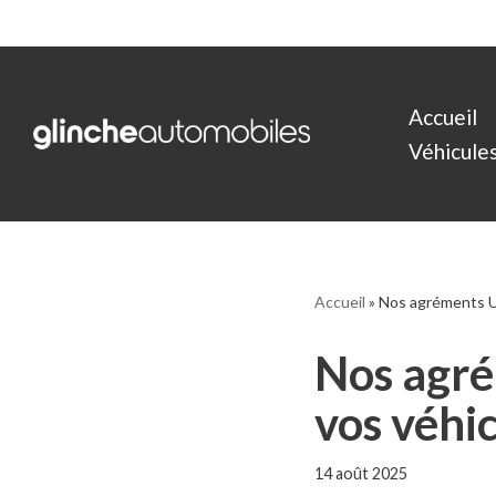
Aller
au
Accueil
contenu
Véhicules 
Accueil
»
Nos agréments U
Nos agr
vos véhi
14 août 2025