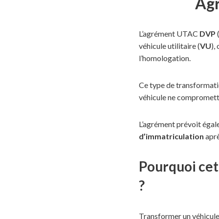
Ag
L’agrément UTAC
DVP
(
véhicule utilitaire (
VU
),
l’homologation.
Ce type de transformatio
véhicule ne comprometten
L’agrément prévoit égal
d’immatriculation
aprè
Pourquoi cet
?
Transformer un véhicule 