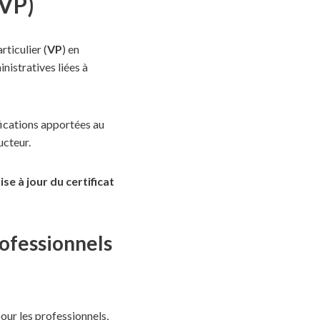
VP)
ticulier (
VP
) en
nistratives liées à
fications apportées au
ucteur.
ise à jour du certificat
rofessionnels
our les professionnels,