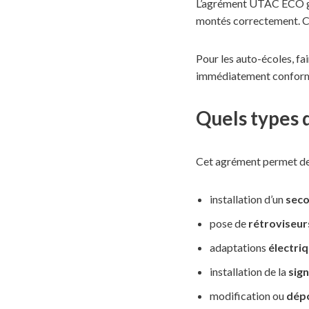
L’agrément UTAC ECO gar
montés correctement. Cel
Pour les auto-écoles, f
immédiatement conforme 
Quels types 
Cet agrément permet de r
installation d’un
seco
pose de
rétroviseur
adaptations
électri
installation de la
sig
modification ou
dépo