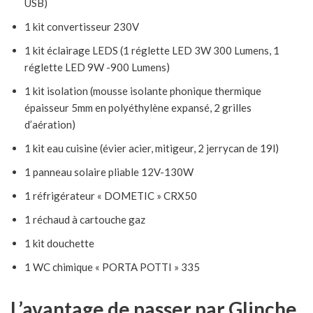
USB)
1 kit convertisseur 230V
1 kit éclairage LEDS (1 réglette LED 3W 300 Lumens, 1
réglette LED 9W -900 Lumens)
1 kit isolation (mousse isolante phonique thermique
épaisseur 5mm en polyéthylène expansé, 2 grilles
d’aération)
1 kit eau cuisine (évier acier, mitigeur, 2 jerrycan de 19l)
1 panneau solaire pliable 12V-130W
1 réfrigérateur « DOMETIC » CRX50
1 réchaud à cartouche gaz
1 kit douchette
1 WC chimique « PORTA POTTI » 335
L’avantage de passer par Glinche