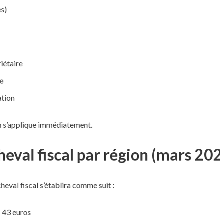
es)
iétaire
e
ation
on s’applique immédiatement.
cheval fiscal par région (mars 20
cheval fiscal s’établira comme suit :
 43 euros