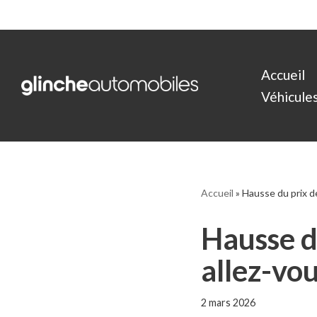
Aller
au
Accueil
contenu
Véhicules 
Accueil
»
Hausse du prix de
Hausse du
allez-vou
2 mars 2026