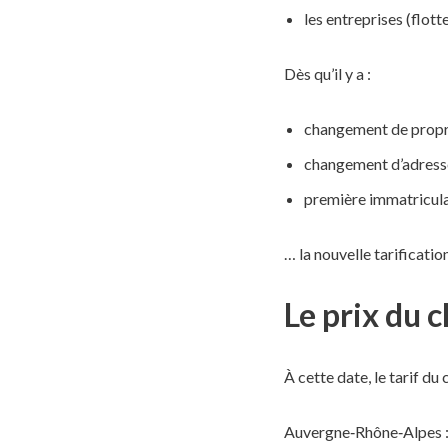
les entreprises (flott
Dès qu’il y a :
changement de propr
changement d’adress
première immatricul
… la nouvelle tarificati
Le prix du 
À cette date, le tarif du 
Auvergne‑Rhône‑Alpes :