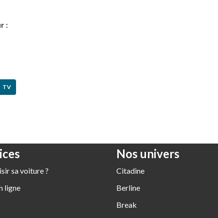
r :
TV
ices
Nos univers
ir sa voiture ?
Citadine
 ligne
Berline
Break