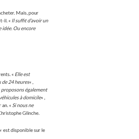
 acheter. Mais, pour
-t-il. «
Il suffit d’avoir un
e idée. Ou encore
rents. «
Elle est
s de 24 heures
« ,
us proposons également
 véhicules à domicile
« ,
 an. «
Si nous ne
 Christophe Glinche.
«
est disponible sur le