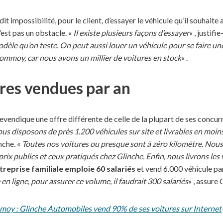
dit impossibilité, pour le client, d’essayer le véhicule qu’il souhaite
’est pas un obstacle. «
Il existe plusieurs façons d’essayer
« , justifie
dèle qu’on teste. On peut aussi louer un véhicule pour se faire un
commoy, car nous avons un millier de voitures en stock
« .
res vendues par an
evendique une offre différente de celle de la plupart de ses concur
s disposons de près 1.200 véhicules sur site et livrables en moin
nche. «
Toutes nos voitures ou presque sont à zéro kilomètre. No
prix publics et ceux pratiqués chez Glinche. Enfin, nous livrons les
treprise familiale emploie 60 salariés
et vend 6.000 véhicule par
en ligne, pour assurer ce volume, il faudrait 300 salariés
« , assure
oy : Glinche Automobiles vend 90% de ses voitures sur Internet