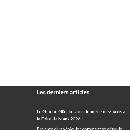
Les derniers articles
Le Groupe Glinche vous donne rendez-vous à
la Foire du Mans 2026 !
Revente d’un véhicule : comment se déroule