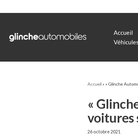
Aller
au
Accueil
contenu
Véhicules 
Accueil
»
« Glinche Automo
« Glinch
voitures
26 octobre 2021