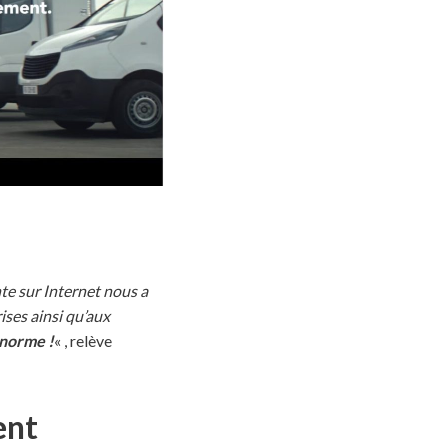
te sur Internet nous a
ises ainsi qu’aux
énorme !
« , relève
ment