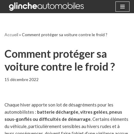
Aller
au
contenu
Accueil
»
Comment protéger sa voiture contre le froid ?
Comment protéger sa
voiture contre le froid ?
15 décembre 2022
Chaque hiver apporte son lot de désagréments pour les
automobilistes :
batterie déchargée, vitres gelées, pneus
sous-gonflés ou difficultés de démarrage
. Certains éléments
du véhicule, particulièrement sensibles au hivers rudes et à
leurs conséquences, doivent faire l’objet d’une vigilance accrue