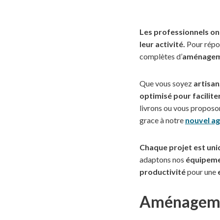
Les professionnels ont
leur activité.
Pour répo
complètes d’
aménageme
Que vous soyez
artisan
optimisé pour faciliter
livrons ou vous proposo
grace à notre
nouvel a
Chaque projet est uniq
adaptons nos
équipemen
productivité
pour une
Aménagement