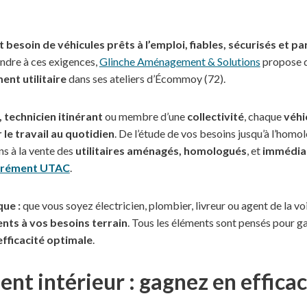
 besoin de véhicules prêts à l’emploi, fiables, sécurisés et 
ndre à ces exigences,
Glinche Aménagement & Solutions
propose d
nt utilitaire
dans ses ateliers d’Écommoy (72).
, technicien itinérant
ou membre d’une
collectivité
, chaque
véhi
 le travail au quotidien
. De l’étude de vos besoins jusqu’à l’homo
ns à la vente des
utilitaires aménagés, homologués
, et
immédiat
grément UTAC
.
ue :
que vous soyez électricien, plombier, livreur ou agent de la vo
ts à vos besoins terrain
. Tous les éléments sont pensés pour g
efficacité optimale
.
 intérieur : gagnez en efficac