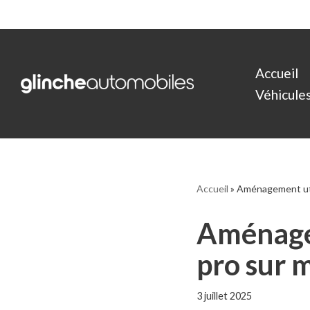
Aller
au
Accueil
contenu
Véhicules 
Accueil
»
Aménagement util
Aménagem
pro sur 
3 juillet 2025