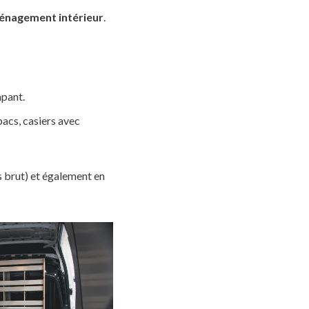
ménagement intérieur
.
apant.
bacs, casiers avec
s brut) et également en