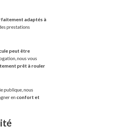
parfaitement adaptés à
es prestations
cule peut être
logation, nous vous
ement prêt à rouler
ie publique, nous
agner en
confort et
ité