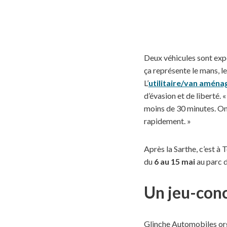
Deux véhicules sont ex
ça représente le mans, l
L’
utilitaire/van aména
d’évasion et de liberté. 
moins de 30 minutes. On 
rapidement. »
Après la Sarthe, c’est à 
du
6 au 15 mai
au parc d
Un jeu-con
Glinche Automobiles or