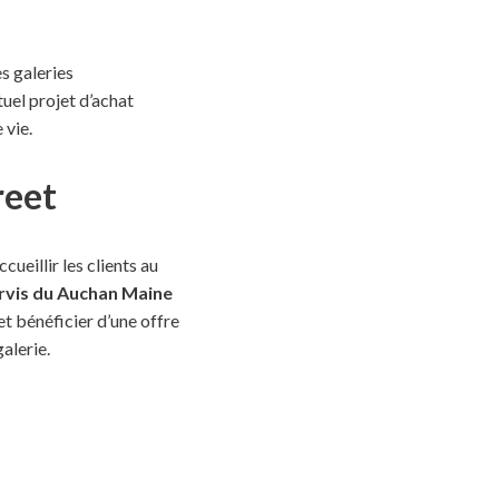
s galeries
uel projet d’achat
 vie.
reet
eillir les clients au
parvis du Auchan Maine
et bénéficier d’une offre
alerie.