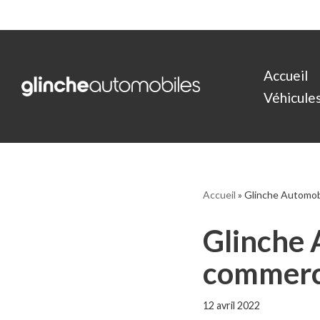
Aller
au
Accueil
contenu
Véhicules 
Accueil
»
Glinche Automobi
Glinche 
commerci
12 avril 2022