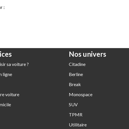
r :
ices
Nos univers
ir sa voiture ?
Citadine
 ligne
Berline
Break
re voiture
Monospace
micile
SUV
TPMR
Utilitaire