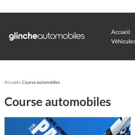
Aller
au
Accueil
contenu
Véhicules 
Accueil
»
Course automobiles
Course automobiles